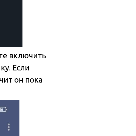
ете включить
ку. Если
чит он пока