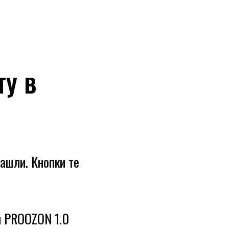
ту в
ашли. Кнопки те
й PROOZON 1.0