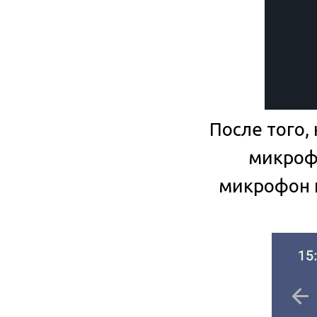
После того,
микрофо
микрофон п