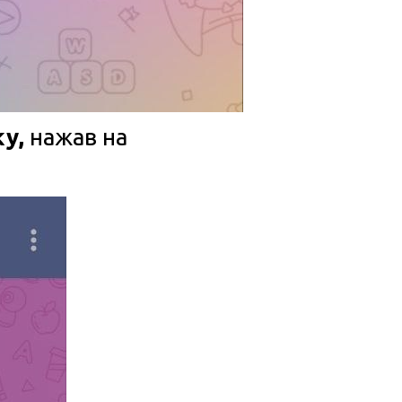
у,
нажав на