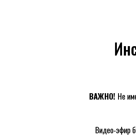
Инс
ВАЖНО!
Не им
Видео-эфир б