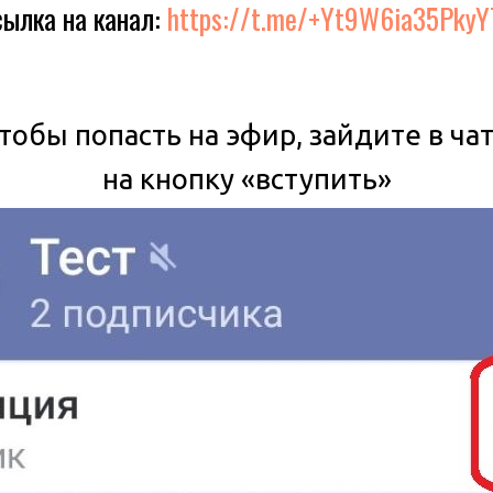
сылка на канал:
https://t.me/+Yt9W6ia35PkyYT
чтобы попасть на эфир, зайдите в ча
на кнопку «вступить»